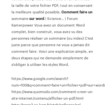
la taille de votre fichier PDF, tout en conservant
la meilleure qualité possible.
Comment
faire
un
sommaire
sur
word
| Science... | Forum
Kamerpower Vous avez un document Word
complet, bien construit, vous avez vu des
personnes réaliser un sommaire (ou index) C'est
juste parce que personne ne vous a jamais dit
comment faire. Voici une explication simple, en
deux étapes qui ne demande simplement de
s'obliger à utiliser les styles Word.
https://www.google.com/search?
num=100&q=comment+faire+un+fichier+pdf+sur+wo
https://www.quomodo.com/comment-creer-un-
site-internet/contenu/afficher-un-pdf.html
http://www2.ac-lyon.fr/etab/colleges/col-