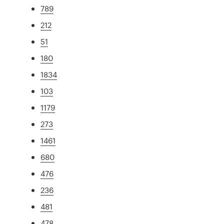
789
212
51
180
1834
103
1179
273
1461
680
476
236
481
478